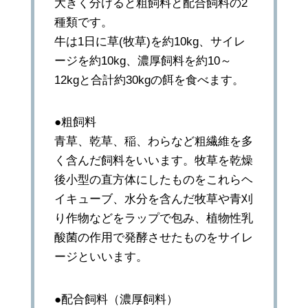
大きく分けると粗飼料と配合飼料の2
種類です。
牛は1日に草(牧草)を約10kg、サイレ
ージを約10kg、濃厚飼料を約10～
12kgと合計約30kgの餌を食べます。
●粗飼料
青草、乾草、稲、わらなど粗繊維を多
く含んだ飼料をいいます。牧草を乾燥
後小型の直方体にしたものをこれらヘ
イキューブ、水分を含んだ牧草や青刈
り作物などをラップで包み、植物性乳
酸菌の作用で発酵させたものをサイレ
ージといいます。
●配合飼料（濃厚飼料）