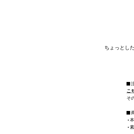
ちょっとし
こ
そ
本
素