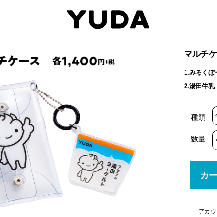
マルチ
1.みるくぼ
2.湯田牛乳
種類
数量
カー
アカウ