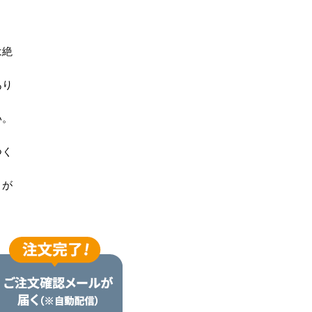
は絶
あり
い。
つく
りが