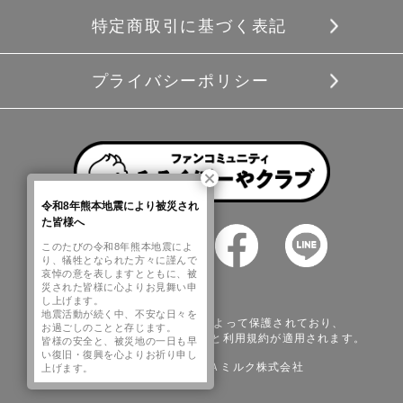
特定商取引に基づく表記
プライバシーポリシー
令和8年熊本地震により被災され
た皆様へ
このたびの令和8年熊本地震によ
り、犠牲となられた方々に謹んで
哀悼の意を表しますとともに、被
災された皆様に心よりお見舞い申
し上げます。
地震活動が続く中、不安な日々を
このサイトはreCAPTCHAによって保護されており、
お過ごしのことと存じます。
Googleの
プライバシーポリシー
と
利用規約
が適用されます。
皆様の安全と、被災地の一日も早
い復旧・復興を心よりお祈り申し
Copyright © ＹＵＤＡミルク株式会社
上げます。