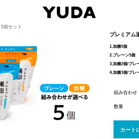
ト5個セット
プレミアム
1.加糖5個
2.プレーン5個
3.加糖2個/プレ
4.加糖3個/プレ
組み合わせ
数量
カート