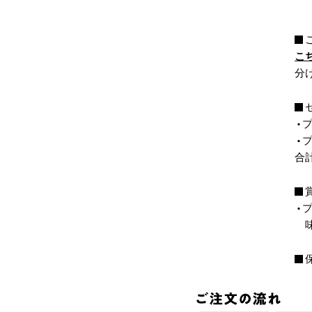
こ
分
合