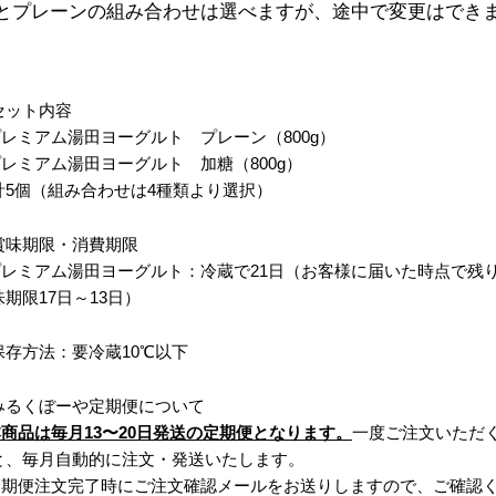
とプレーンの組み合わせは選べますが、途中で変更はでき
セット内容
プレミアム湯田ヨーグルト
プレーン（800g）
プレミアム湯田ヨーグルト
加糖（800g）
計5個（組み合わせは4種類より選択）
賞味期限・消費期限
プレミアム湯田ヨーグルト：
冷蔵で21日（お客様に届いた時点で残
味期限17日～13日）
保存方法：要冷蔵10℃以下
みるくぼーや定期便について
商品は毎月13〜20日発送の定期便となります。
一度ご注文いただ
と、毎月自動的に注文・発送いたします。
定期便注文完了時にご注文確認メールをお送りしますので、ご確認