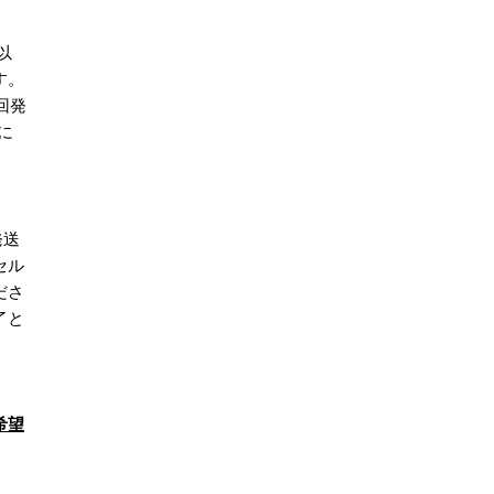
以
す。
回発
に
発送
セル
ださ
了と
希望