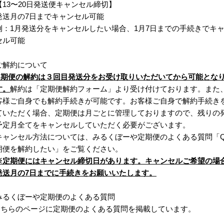
【13〜20日発送便キャンセル締切】
発送月の7日までキャンセル可能
例：1月発送分をキャンセルしたい場合、1月7日までの手続きでキ
セル可能
ご解約について
定期便の解約は３回目発送分をお受け取りいただいてから可能とな
す。
解約は
「定期便解約フォーム」
より受け付けております。また
客様ご自身でも解約手続きが可能です。お客様ご自身で解約手続き
ていただく場合、定期便は月ごとに管理しておりますので、残りの
予定月全てをキャンセルしていただく必要がございます。
キャンセル方法については、
みるくぼーや定期便
のよくある質問「Q
期便を解約したい」をご覧ください。
※定期便にはキャンセル締切日があります。キャンセルご希望の場
発送月の7日までに手続きをお願いいたします。
みるくぼーや定期便のよくある質問
こちらのページ
に定期便のよくある質問を掲載しています。