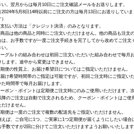
さい。翌月からは毎月10日にご注文確認メールをお送りします。
（2024年5月8日14時以前にご注文の方は毎月13日にお送りしていま
す）
お支払い方法は「クレジット決済」のみとなります。
本商品は他の商品と同時にご注文いただけません。他の商品も注文
合は、お手数ですが一度ご注文手続きを完了してから改めてご注文
さい。
ヨーグルトの組み合わせは初回ご注文いただいた組み合わせで毎月
けします。途中から変更はできません。
定期便の性質上、お届け希望日についてはご指定いただけません。
お届け希望時間帯のご指定は可能ですが、初回ご注文時にご指定い
いた時間帯で毎月お届けします。
クーポン・ポイントは定期便ご注文時にのみご使用いただけます。
以降のご注文は自動で注文されるため、クーポン・ポイントはご使
ただけません。
定期便は一度のご注文で複数の配送先をご指定いただけません。
例えば、ご自宅に1つ、ご実家に1つ定期便が届くようにしたい場合
お手数ですが2回に分けてご注文いただけますようお願いいたしま