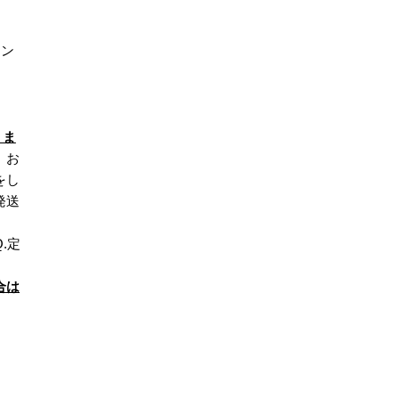
ャン
りま
、お
をし
発送
.定
合は