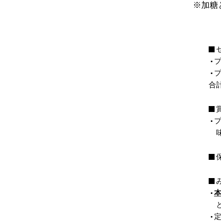
※加糖
合
本